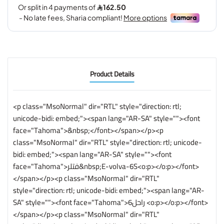
Product Details
<p class="MsoNormal" dir="RTL" style="direction: rtl;
unicode-bidi: embed;"><span lang="AR-SA" style=""><font
face="Tahoma">&nbsp;</font></span></p><p
class="MsoNormal" dir="RTL" style="direction: rtl; unicode-
bidi: embed;"><span lang="AR-SA" style=""><font
face="Tahoma">فتلر&nbsp;E-volva-6S<o:p></o:p></font>
</span></p><p class="MsoNormal" dir="RTL"
style="direction: rtl; unicode-bidi: embed;"><span lang="AR-
SA" style=""><font face="Tahoma">6راحل <o:p></o:p></font>
</span></p><p class="MsoNormal" dir="RTL"