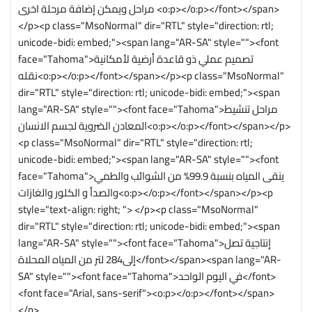
مراحل ويمكن إضافة مرحلة اخرى <o:p></o:p></font></span>
</p><p class="MsoNormal" dir="RTL" style="direction: rtl;
unicode-bidi: embed;"><span lang="AR-SA" style=""><font
face="Tahoma">تصميم عملي ذو قاعدة أرضية لأمكانية
نقله<o:p></o:p></font></span></p><p class="MsoNormal"
dir="RTL" style="direction: rtl; unicode-bidi: embed;"><span
lang="AR-SA" style=""><font face="Tahoma">مراحل تنشيط
المعادن الضروية لجسم الانسان<o:p></o:p></font></span></p>
<p class="MsoNormal" dir="RTL" style="direction: rtl;
unicode-bidi: embed;"><span lang="AR-SA" style=""><font
face="Tahoma">ينقى المياه بنسبة 99.9% من الشوائب والطمي
والصدأ و الكلور والغازات<o:p></o:p></font></span></p><p
style="text-align: right; "> </p><p class="MsoNormal"
dir="RTL" style="direction: rtl; unicode-bidi: embed;"><span
lang="AR-SA" style=""><font face="Tahoma">إنتاجية تصل
إلى284 لتر من المياه المحلاة</font></span><span lang="AR-
SA" style=""><font face="Tahoma">في اليوم الواحد</font>
<font face="Arial, sans-serif"><o:p></o:p></font></span>
</p>