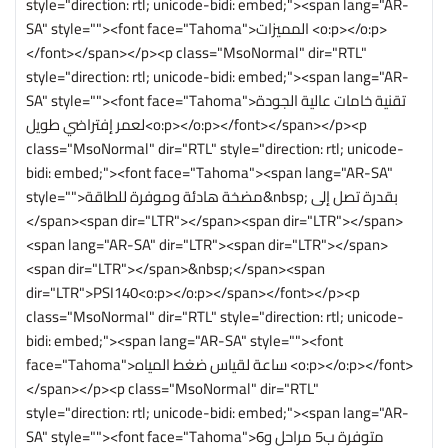
style="direction: rtl; unicode-bidi: embed;"><span lang="AR-
SA" style=""><font face="Tahoma">المميزات <o:p></o:p>
</font></span></p><p class="MsoNormal" dir="RTL"
style="direction: rtl; unicode-bidi: embed;"><span lang="AR-
SA" style=""><font face="Tahoma">تقنية خامات عالية الجودة
لعمر إفتراضي طويل<o:p></o:p></font></span></p><p
class="MsoNormal" dir="RTL" style="direction: rtl; unicode-
bidi: embed;"><font face="Tahoma"><span lang="AR-SA"
style="">مضخة هادئة وموفرة للطاقة&nbsp; بقدرة تصل إلى
</span><span dir="LTR"></span><span dir="LTR"></span>
<span lang="AR-SA" dir="LTR"><span dir="LTR"></span>
<span dir="LTR"></span>&nbsp;</span><span
dir="LTR">PSI140<o:p></o:p></span></font></p><p
class="MsoNormal" dir="RTL" style="direction: rtl; unicode-
bidi: embed;"><span lang="AR-SA" style=""><font
face="Tahoma">ساعة لقياس ضغط المياه <o:p></o:p></font>
</span></p><p class="MsoNormal" dir="RTL"
style="direction: rtl; unicode-bidi: embed;"><span lang="AR-
SA" style=""><font face="Tahoma">متوفرة ب5 مراحل و6