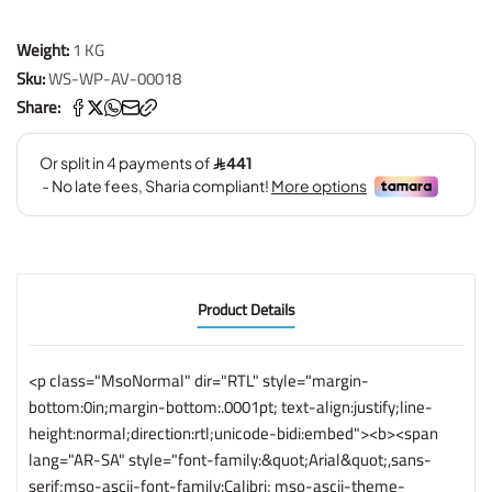
Weight:
1 KG
Sku:
WS-WP-AV-00018
Share:
Product Details
<p class="MsoNormal" dir="RTL" style="margin-
bottom:0in;margin-bottom:.0001pt; text-align:justify;line-
height:normal;direction:rtl;unicode-bidi:embed"><b><span
lang="AR-SA" style="font-family:&quot;Arial&quot;,sans-
serif;mso-ascii-font-family:Calibri; mso-ascii-theme-