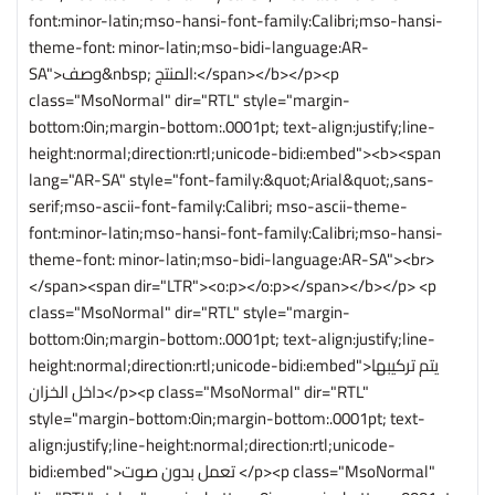
font:minor-latin;mso-hansi-font-family:Calibri;mso-hansi-
theme-font: minor-latin;mso-bidi-language:AR-
SA">وصف&nbsp; المنتج:</span></b></p><p
class="MsoNormal" dir="RTL" style="margin-
bottom:0in;margin-bottom:.0001pt; text-align:justify;line-
height:normal;direction:rtl;unicode-bidi:embed"><b><span
lang="AR-SA" style="font-family:&quot;Arial&quot;,sans-
serif;mso-ascii-font-family:Calibri; mso-ascii-theme-
font:minor-latin;mso-hansi-font-family:Calibri;mso-hansi-
theme-font: minor-latin;mso-bidi-language:AR-SA"><br>
</span><span dir="LTR"><o:p></o:p></span></b></p> <p
class="MsoNormal" dir="RTL" style="margin-
bottom:0in;margin-bottom:.0001pt; text-align:justify;line-
height:normal;direction:rtl;unicode-bidi:embed">يتم تركيبها
داخل الخزان</p><p class="MsoNormal" dir="RTL"
style="margin-bottom:0in;margin-bottom:.0001pt; text-
align:justify;line-height:normal;direction:rtl;unicode-
bidi:embed">تعمل بدون صوت </p><p class="MsoNormal"