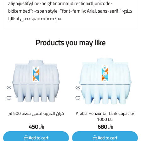
align:justify;line-height:normal;direction:rtl;unicode-
bidi:embed"><span style="font-family: Arial, sans-serif;">صنع
في ايطاليا</span><br></p>
Products you may like
خزان العربية افقى سعة 500 لتر
Arabia Horizontal Tank Capacity
1000 Ltr
450
680
Add to cart
Add to cart