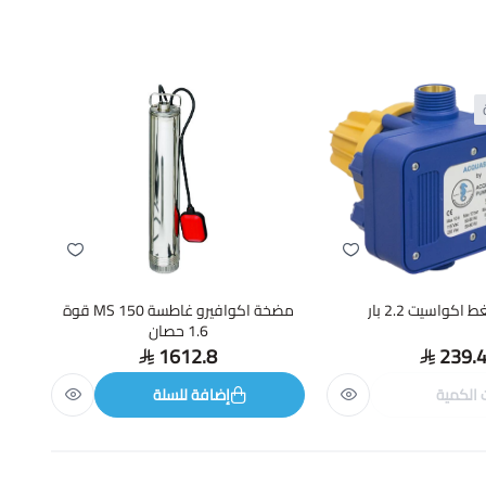
كواسيت 2.2 بار
مضخة اكوافيرو غاطسة MS 150 قوة
1.6 حصان
1612.8
239.
 الكمية
إضافة للسلة