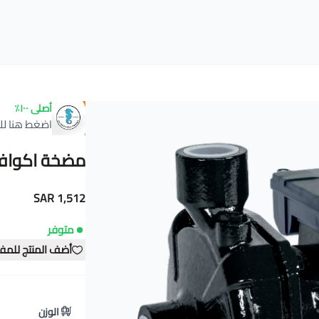
أصلى ١٠٠٪
اضغط هنا لل
مضخة اكوافيرو GT2000 قوة
1,512 SAR
متوفر
أضف المنتج للمف
الوزن