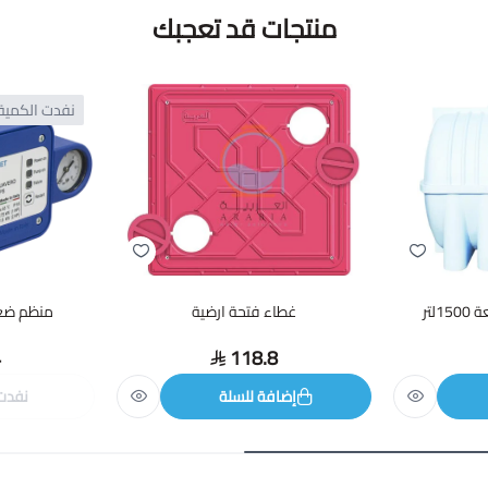
منتجات قد تعجبك
نفدت الكمية
لتر
غطاء فتحة ارضية
منظم ضغط ا
4
118.8
إضافة للسلة
نفدت