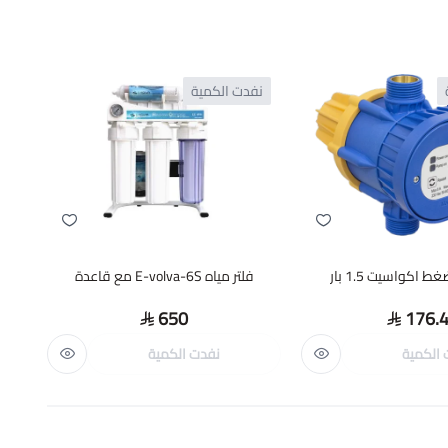
نفدت الكمية
فلتر مياه E-volva-6S مع قاعدة
مضخ
650
176.
 الكمية
نفدت الكمية