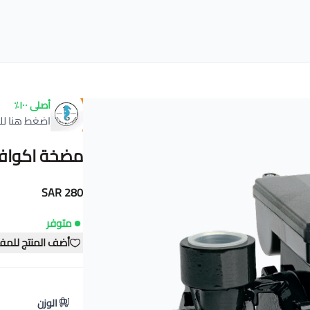
أصلى ١٠٠٪
اضغط هنا لل
مضخة اكوافيرو BS 500 / قوة 
280 SAR
متوفر
أضف المنتج للمف
الوزن