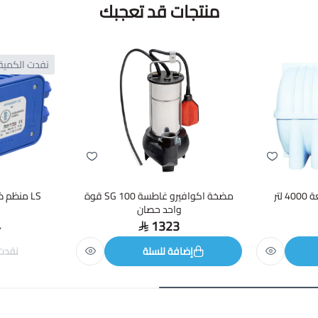
منتجات قد تعجبك
نفدت الكمية
لتر
مضخة اكوافيرو غاطسة SG 100 قوة
LS منظم ضغط اكواسيت 1.5 بار
واحد حصان
4
1323
إضافة للسلة
نفدت