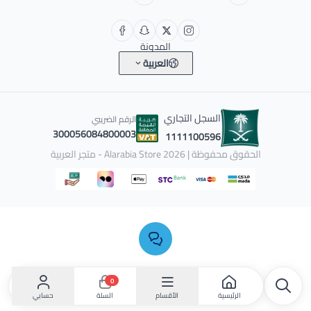
المدونة
العربية
السجل التجاري
الرقم الضريبي
300056084800003
1111100596
الحقوق محفوظة | 2026
Alarabia Store - متجر العربية
0
الرئيسية
الأقسام
حسابي