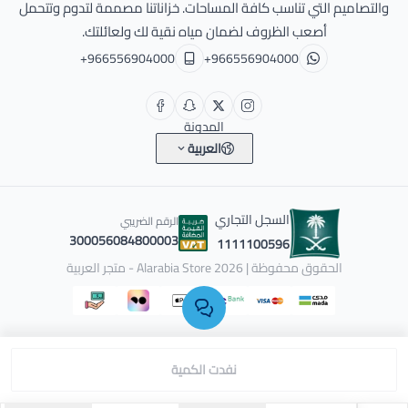
والتصاميم التي تناسب كافة المساحات. خزاناتنا مصممة لتدوم وتتحمل
أصعب الظروف لضمان مياه نقية لك ولعائلتك.
+966556904000
+966556904000
المدونة
العربية
السجل التجاري
الرقم الضريبي
300056084800003
1111100596
الحقوق محفوظة | 2026
Alarabia Store - متجر العربية
نفدت الكمية