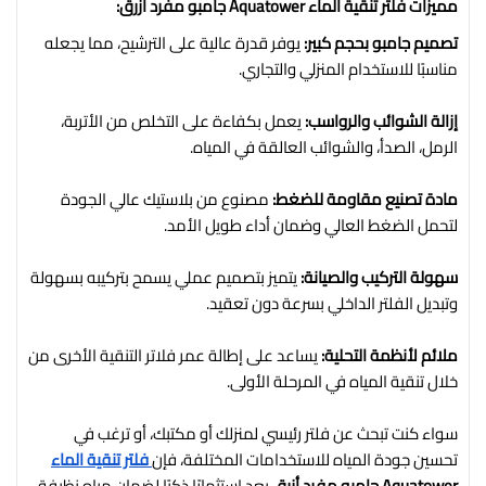
مميزات فلتر تنقية الماء Aquatower جامبو مفرد أزرق:
تصميم جامبو بحجم كبير:
يوفر قدرة عالية على الترشيح، مما يجعله
مناسبًا للاستخدام المنزلي والتجاري.
إزالة الشوائب والرواسب:
يعمل بكفاءة على التخلص من الأتربة،
الرمل، الصدأ، والشوائب العالقة في المياه.
مادة تصنيع مقاومة للضغط:
مصنوع من بلاستيك عالي الجودة
لتحمل الضغط العالي وضمان أداء طويل الأمد.
سهولة التركيب والصيانة:
يتميز بتصميم عملي يسمح بتركيبه بسهولة
وتبديل الفلتر الداخلي بسرعة دون تعقيد.
ملائم لأنظمة التحلية:
يساعد على إطالة عمر فلاتر التنقية الأخرى من
خلال تنقية المياه في المرحلة الأولى.
سواء كنت تبحث عن فلتر رئيسي لمنزلك أو مكتبك، أو ترغب في
تحسين جودة المياه للاستخدامات المختلفة، فإن
فلتر تنقية الماء
Aquatower جامبو مفرد أزرق
يعد استثمارًا ذكيًا لضمان مياه نظيفة