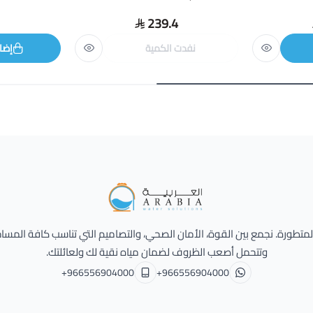
239.4
نفدت الكمية
إضا
Alarabia Store - متجر العربية
 المتطورة. نجمع بين القوة، الأمان الصحي، والتصاميم التي تناسب كافة المسا
وتتحمل أصعب الظروف لضمان مياه نقية لك ولعائلتك.
+966556904000
+966556904000