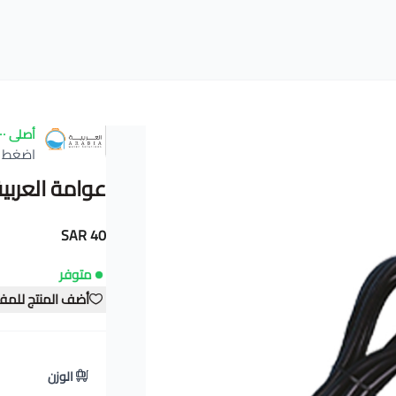
أصلى ١٠٠٪
اضغط ه
عوامة العربية
40 SAR
متوفر
أضف المنتج للمف
الوزن