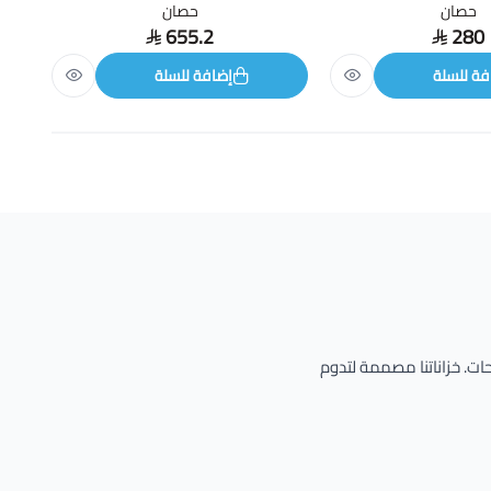
حصان
حصان
655.2
280
فة للسلة
إضافة للسلة
حات. خزاناتنا مصممة لتدوم