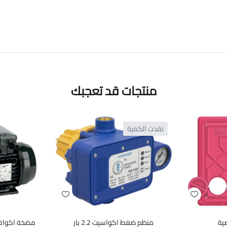
منتجات قد تعجبك
نفدت الكمية
ية
منظم ضغط اكواسيت 2.2 بار