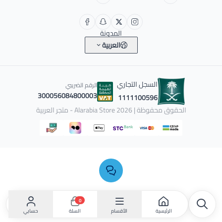
المدونة
العربية
السجل التجاري
الرقم الضريبي
300056084800003
1111100596
الحقوق محفوظة | 2026
Alarabia Store - متجر العربية
0
الرئيسية
الأقسام
حسابي