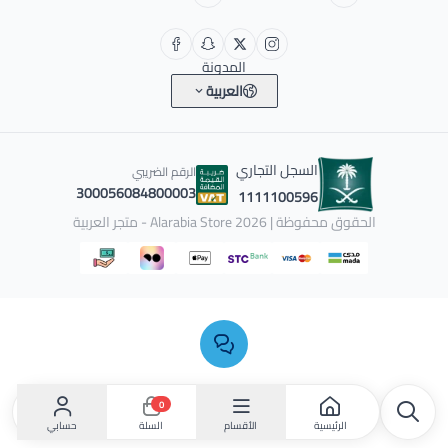
المدونة
العربية
السجل التجاري
الرقم الضريبي
300056084800003
1111100596
الحقوق محفوظة | 2026
Alarabia Store - متجر العربية
0
الرئيسية
الأقسام
حسابي